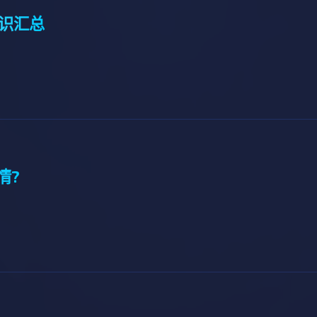
常识汇总
情?